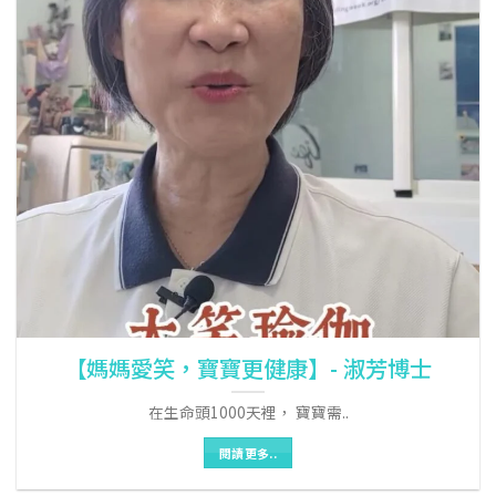
【媽媽愛笑，寶寶更健康】- 淑芳博士
在生命頭1000天裡， 寶寶需..
閱讀更多..