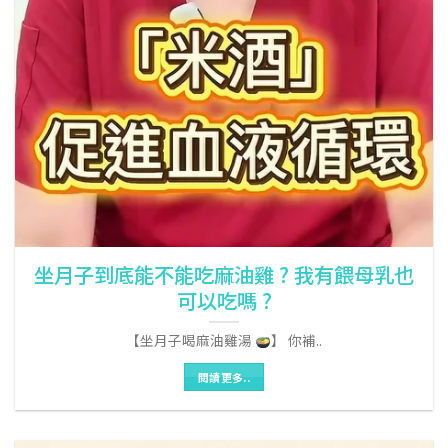
坐月子到底能不能吃麻油雞 ? 我有餵母乳也
可以吃嗎 ?
【坐月子喝麻油雞湯
】 你補..
閱讀更多..