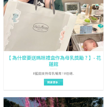
【 為什麼要送媽咪禮盒作為母乳獎勵 ? 】- 花
蓮館
#藍田支持母乳哺育 ! #但絕..
閱讀更多..