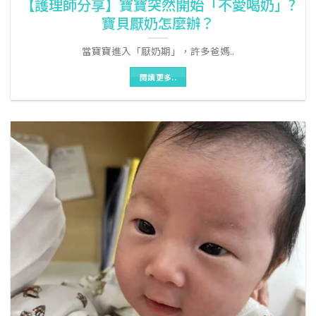
【護理師分享】寶寶突然開始「不愛喝奶」?
寶貝厭奶怎麼辦？
當寶寶進入「厭奶期」，許多爸媽..
閱讀更多..