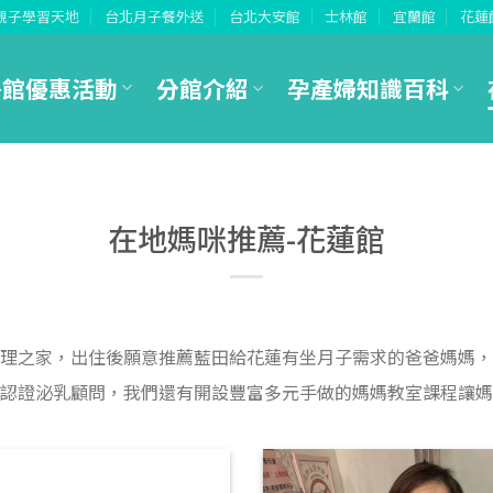
親子學習天地
台北月子餐外送
台北大安館
士林館
宜蘭館
花蓮
各館優惠活動
分館介紹
孕產婦知識百科
在地媽咪推薦-花蓮館
理之家，出住後願意推薦藍田給花蓮有坐月子需求的爸爸媽媽，
認證泌乳顧問，我們還有開設豐富多元手做的媽媽教室課程讓媽