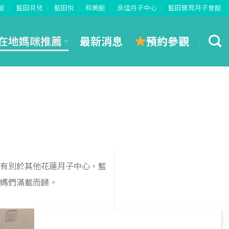
館
藍田貝兒
藍田悅
和美館
良佳月子中心
藍田寶育月子會館
預約參觀
在地媽咪推薦
最新消息
有別於其他花蓮月子中心，藍
媽們滿載而歸。