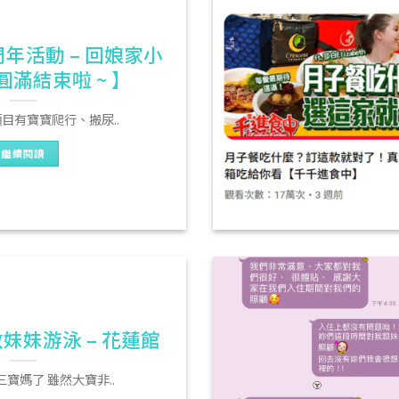
年活動 – 回娘家小
滿結束啦 ~ 】
目有寶寶爬行、搬尿..
繼續閱讀
妹妹游泳 – 花蓮館
寶媽了 雖然大寶非..