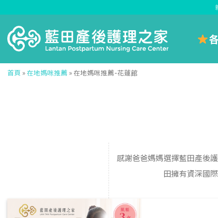
Skip
to
content
首頁
»
在地媽咪推薦
»
在地媽咪推薦-花蓮館
感謝爸爸媽媽選擇藍田產後護
田擁有資深國際