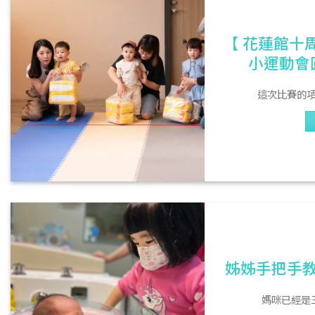
【 花蓮館十周
小運動會圓
這次比賽的項
姊姊手把手教
媽咪已經是三