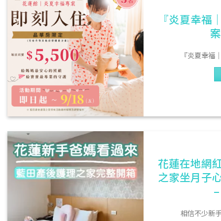
『炎夏幸福
案
『炎夏幸福｜
花蓮在地網
之家坐月子心
相信不少新手