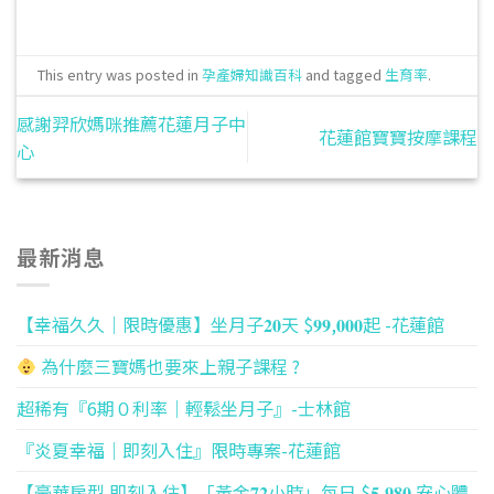
This entry was posted in
孕產婦知識百科
and tagged
生育率
.
感謝羿欣媽咪推薦花蓮月子中
花蓮館寶寶按摩課程
心
最新消息
【幸福久久｜限時優惠】坐月子𝟐𝟎天 $𝟗𝟗,𝟎𝟎𝟎起 -花蓮館
為什麼三寶媽也要來上親子課程 ?
超稀有『6期０利率｜輕鬆坐月子』-士林館
『炎夏幸福｜即刻入住』限時專案-花蓮館
【豪華房型 即刻入住】「黃金𝟕𝟐小時」每日 $𝟓,𝟗𝟖𝟎 安心體