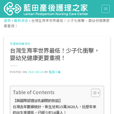
Skip
to
content
首頁
»
最新消息
»
台灣生育率世界最低！少子化衝擊，嬰幼兒健康更
要重視！
孕產婦知識百科
台灣生育率世界最低！少子化衝擊，
嬰幼兒健康更要重視！
POSTED ON
2022-08-26
BY
藍田小編
Table of Contents
【與國際認證泌乳顧問的對話】
台灣去年數據統計，新生兒有15萬3820人，比歷年來
的出生率還低，已經少於16萬人！