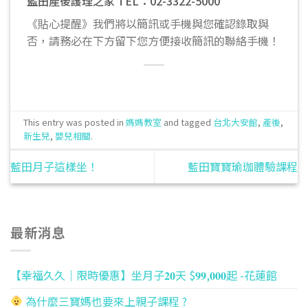
藍田產後護理之家 TEL：02-3322-5000
《貼心提醒》我們將以簡訊或手機與您確認錄取與
否，請務必在下方留下您方便接收簡訊的聯絡手機！
This entry was posted in
媽媽教室
and tagged
台北大安館
,
產後
,
新生兒
,
嬰兒相關
.
藍田月子這樣坐！
藍田寶寶瑜珈體驗課程
最新消息
【幸福久久｜限時優惠】坐月子𝟐𝟎天 $𝟗𝟗,𝟎𝟎𝟎起 -花蓮館
為什麼三寶媽也要來上親子課程 ?