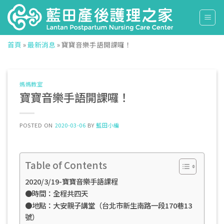
Skip
to
content
首頁
»
最新消息
»
寶寶音樂手語開課囉！
媽媽教室
寶寶音樂手語開課囉！
POSTED ON
2020-03-06
BY
藍田小編
Table of Contents
2020/3/19-寶寶音樂手語課程
●時間：全程共四天
●地點：大安親子講堂（台北市新生南路一段170巷13
號）