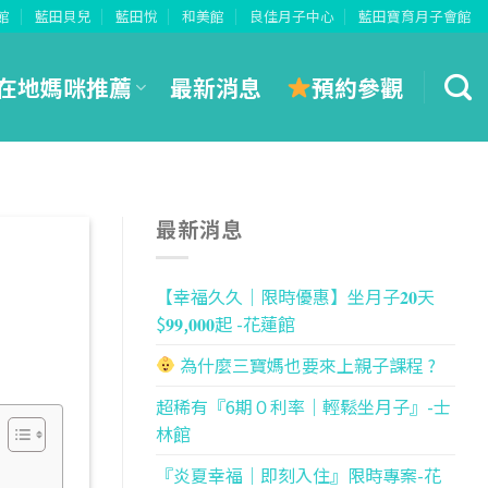
館
藍田貝兒
藍田悅
和美館
良佳月子中心
藍田寶育月子會館
預約參觀
在地媽咪推薦
最新消息
最新消息
【幸福久久｜限時優惠】坐月子𝟐𝟎天
$𝟗𝟗,𝟎𝟎𝟎起 -花蓮館
為什麼三寶媽也要來上親子課程 ?
超稀有『6期０利率｜輕鬆坐月子』-士
林館
『炎夏幸福｜即刻入住』限時專案-花