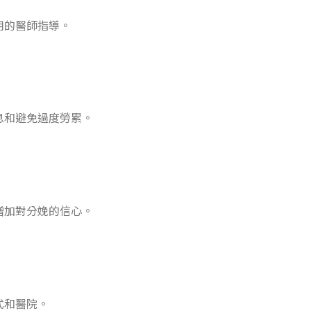
用的醫師指導。
息和避免過度勞累。
增加對分娩的信心。
式和醫院。