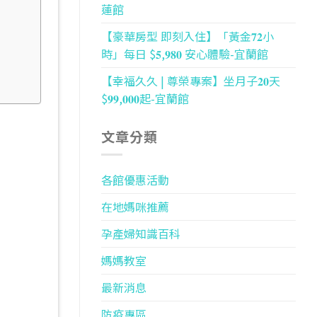
蓮館
【豪華房型 即刻入住】「黃金𝟕𝟐小
時」每日 $𝟓,𝟗𝟖𝟎 安心體驗-宜蘭館
【幸福久久 | 尊榮專案】坐月子𝟐𝟎天
$𝟗𝟗,𝟎𝟎𝟎起-宜蘭館
文章分類
各館優惠活動
在地媽咪推薦
孕產婦知識百科
媽媽教室
最新消息
防疫專區