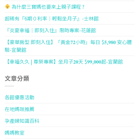
為什麼三寶媽也要來上親子課程 ?
超稀有『6期０利率｜輕鬆坐月子』-士林館
『炎夏幸福｜即刻入住』限時專案-花蓮館
【豪華房型 即刻入住】「黃金𝟕𝟐小時」每日 $𝟓,𝟗𝟖𝟎 安心體
驗-宜蘭館
【幸福久久 | 尊榮專案】坐月子𝟐𝟎天 $𝟗𝟗,𝟎𝟎𝟎起-宜蘭館
文章分類
各館優惠活動
在地媽咪推薦
孕產婦知識百科
媽媽教室