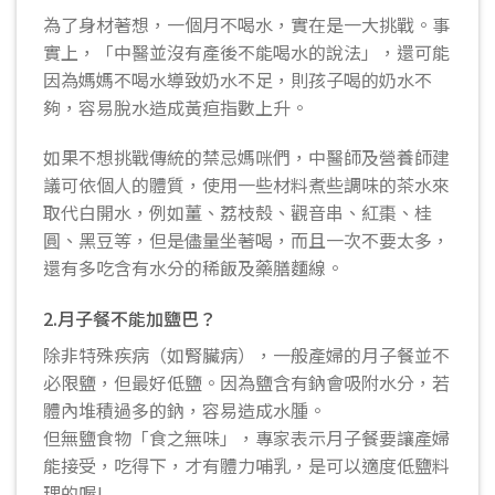
為了身材著想，一個月不喝水，實在是一大挑戰。事
實上，「中醫並沒有產後不能喝水的說法」，還可能
因為媽媽不喝水導致奶水不足，則孩子喝的奶水不
夠，容易脫水造成黃疸指數上升。
如果不想挑戰傳統的禁忌媽咪們，中醫師及營養師建
議可依個人的體質，使用一些材料煮些調味的茶水來
取代白開水，例如薑、荔枝殼、觀音串、紅棗、桂
圓、黑豆等，但是儘量坐著喝，而且一次不要太多，
還有多吃含有水分的稀飯及藥膳麵線。
2.月子餐不能加鹽巴？
除非特殊疾病（如腎臟病），一般產婦的月子餐並不
必限鹽，但最好低鹽。因為鹽含有鈉會吸附水分，若
體內堆積過多的鈉，容易造成水腫。
但無鹽食物「食之無味」，專家表示月子餐要讓產婦
能接受，吃得下，才有體力哺乳，是可以適度低鹽料
理的喔!