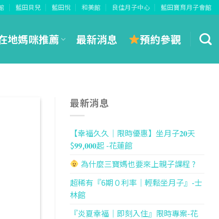
館
藍田貝兒
藍田悅
和美館
良佳月子中心
藍田寶育月子會館
預約參觀
在地媽咪推薦
最新消息
最新消息
【幸福久久｜限時優惠】坐月子𝟐𝟎天
$𝟗𝟗,𝟎𝟎𝟎起 -花蓮館
為什麼三寶媽也要來上親子課程 ?
超稀有『6期０利率｜輕鬆坐月子』-士
林館
『炎夏幸福｜即刻入住』限時專案-花