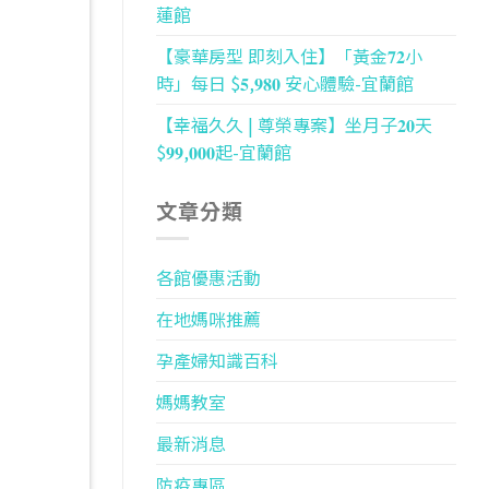
蓮館
【豪華房型 即刻入住】「黃金𝟕𝟐小
時」每日 $𝟓,𝟗𝟖𝟎 安心體驗-宜蘭館
【幸福久久 | 尊榮專案】坐月子𝟐𝟎天
$𝟗𝟗,𝟎𝟎𝟎起-宜蘭館
文章分類
各館優惠活動
在地媽咪推薦
孕產婦知識百科
媽媽教室
最新消息
防疫專區