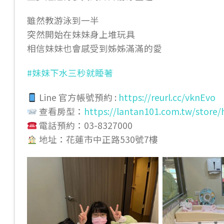
雖然教游泳到一半
突然開始在妹妹身上堆玩具
相信妹妹也會感受到姊姊滿滿的愛
#妹妹下水三秒就睡著
Line 官方帳號預約 :
https://reurl.cc/vknEvo
查看房型：
https://lantan101.com.tw/store/
電話預約：03-8327000
地址：花蓮市中正路530號7樓