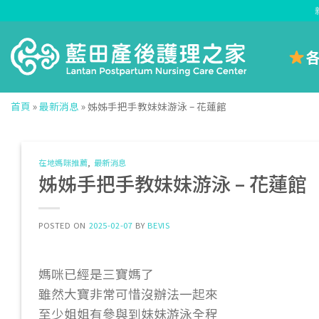
Skip
to
content
首頁
»
最新消息
»
姊姊手把手教妹妹游泳 – 花蓮館
在地媽咪推薦
,
最新消息
姊姊手把手教妹妹游泳 – 花蓮館
POSTED ON
2025-02-07
BY
BEVIS
媽咪已經是三寶媽了
雖然大寶非常可惜沒辦法一起來
至少姐姐有參與到妹妹游泳全程