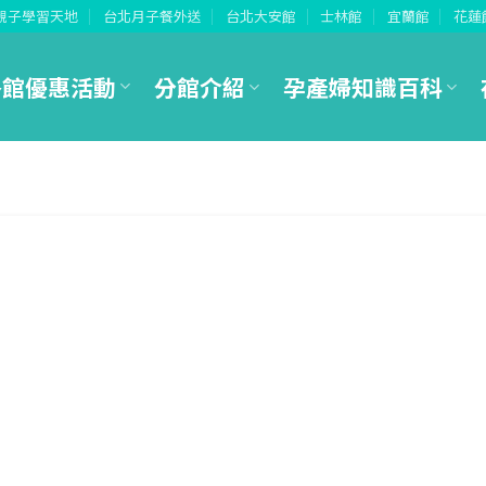
親子學習天地
台北月子餐外送
台北大安館
士林館
宜蘭館
花蓮
各館優惠活動
分館介紹
孕產婦知識百科