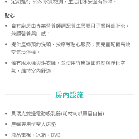
定期進行 SGS 水質檢測，生活用水安全有保障。
貼心
自有廚房由專業營養師調配養生藥膳月子餐與養肝茶，
兼顧營養與口感。
提供產婦預約洗頭、按摩等貼心服務；嬰兒室配備高效
空氣清淨機。
備有脫水機與烘衣機，並使用竹炭調節濕度與淨化空
氣，維持室內舒適。
房內設施
貝瑞克雙邊電動吸乳器(耗材喇叭罩需自備)
產婦專用型雙人床墊
液晶電視、冰箱、DVD