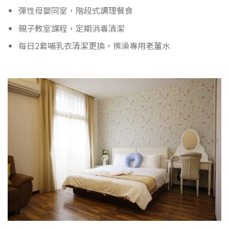
彈性母嬰同室，階段式調理餐食
親子教室課程，定期消毒清潔
每日2套哺乳衣清潔更換，擦澡專用老薑水