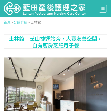
Skip
to
content
首頁
»
分館介紹
»
士林館
士林館｜芝山捷運站旁，大寶友善空間，
自有廚房烹飪月子餐