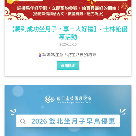
【馬到成功坐月子，享三大好禮】- 士林館優
惠活動
2025-12-15
準媽媽注意‼ 現在只要預約來..
繼續閱讀