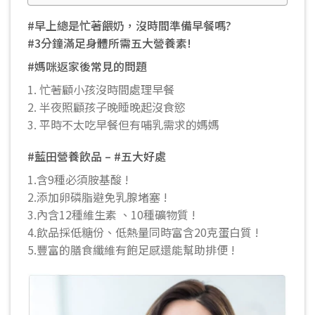
#早上總是忙著餵奶，沒時間準備早餐嗎?
#3分鐘滿足身體所需五大營養素!
#媽咪返家後常見的問題
1. 忙著顧小孩沒時間處理早餐
2. 半夜照顧孩子晚睡晚起沒食慾
3. 平時不太吃早餐但有哺乳需求的媽媽
#藍田營養飲品 – #五大好處
1.含9種必須胺基酸 !
2.添加卵磷脂避免乳腺堵塞 !
3.內含12種維生素 、10種礦物質 !
4.飲品採低糖份、低熱量同時富含20克蛋白質 !
5.豐富的膳食纖維有飽足感還能幫助排便 !