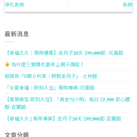
淨化系統
系統
最新消息
【幸福久久｜限時優惠】坐月子𝟐𝟎天 $𝟗𝟗,𝟎𝟎𝟎起 -花蓮館
為什麼三寶媽也要來上親子課程 ?
超稀有『6期０利率｜輕鬆坐月子』-士林館
『炎夏幸福｜即刻入住』限時專案-花蓮館
【豪華房型 即刻入住】「黃金𝟕𝟐小時」每日 $𝟓,𝟗𝟖𝟎 安心體
驗-宜蘭館
【幸福久久 | 尊榮專案】坐月子𝟐𝟎天 $𝟗𝟗,𝟎𝟎𝟎起-宜蘭館
文章分類