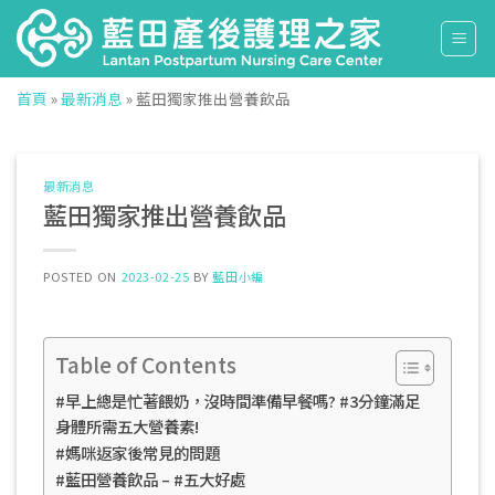
Skip
to
content
首頁
»
最新消息
»
藍田獨家推出營養飲品
最新消息
藍田獨家推出營養飲品
POSTED ON
2023-02-25
BY
藍田小編
Table of Contents
#早上總是忙著餵奶，沒時間準備早餐嗎? #3分鐘滿足
身體所需五大營養素!
#媽咪返家後常見的問題
#藍田營養飲品 – #五大好處