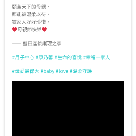
願全天下的母親，
都能被溫柔以待，
被家人好好珍惜，
母親節快樂
—— 藍田產後護理之家
#月子中心 #康乃馨 #生命的喜悅 #幸福一家人
#母愛最偉大 #baby #love #溫柔守護