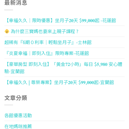
最新消息
【幸福久久｜限時優惠】坐月子𝟐𝟎天 $𝟗𝟗,𝟎𝟎𝟎起 -花蓮館
為什麼三寶媽也要來上親子課程 ?
超稀有『6期０利率｜輕鬆坐月子』-士林館
『炎夏幸福｜即刻入住』限時專案-花蓮館
【豪華房型 即刻入住】「黃金𝟕𝟐小時」每日 $𝟓,𝟗𝟖𝟎 安心體
驗-宜蘭館
【幸福久久 | 尊榮專案】坐月子𝟐𝟎天 $𝟗𝟗,𝟎𝟎𝟎起-宜蘭館
文章分類
各館優惠活動
在地媽咪推薦