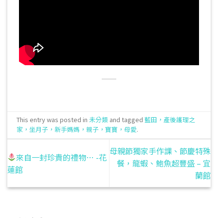
This entry was posted in
未分類
and tagged
藍田，產後護理之
家，坐月子，新手媽媽，親子，寶寶，母愛
.
母親節獨家手作課、節慶特殊
來自一封珍貴的禮物… -花
餐，龍蝦、鮑魚超豐盛 – 宜
蓮館
蘭館