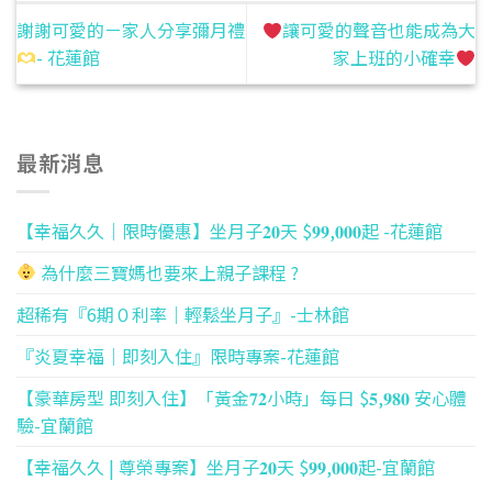
謝謝可愛的ㄧ家人分享彌月禮
讓可愛的聲音也能成為大
- 花蓮館
家上班的小確幸
最新消息
【幸福久久｜限時優惠】坐月子𝟐𝟎天 $𝟗𝟗,𝟎𝟎𝟎起 -花蓮館
為什麼三寶媽也要來上親子課程 ?
超稀有『6期０利率｜輕鬆坐月子』-士林館
『炎夏幸福｜即刻入住』限時專案-花蓮館
【豪華房型 即刻入住】「黃金𝟕𝟐小時」每日 $𝟓,𝟗𝟖𝟎 安心體
驗-宜蘭館
【幸福久久 | 尊榮專案】坐月子𝟐𝟎天 $𝟗𝟗,𝟎𝟎𝟎起-宜蘭館