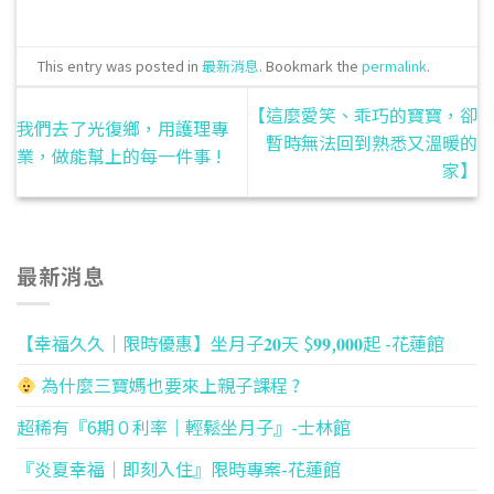
This entry was posted in
最新消息
. Bookmark the
permalink
.
【這麼愛笑、乖巧的寶寶，卻
我們去了光復鄉，用護理專
暫時無法回到熟悉又溫暖的
業，做能幫上的每一件事 !
家】
最新消息
【幸福久久｜限時優惠】坐月子𝟐𝟎天 $𝟗𝟗,𝟎𝟎𝟎起 -花蓮館
為什麼三寶媽也要來上親子課程 ?
超稀有『6期０利率｜輕鬆坐月子』-士林館
『炎夏幸福｜即刻入住』限時專案-花蓮館