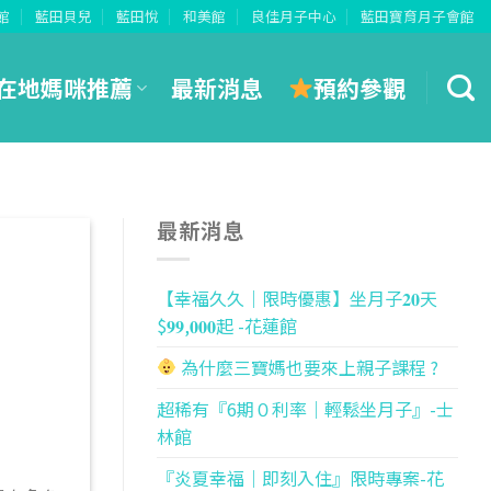
館
藍田貝兒
藍田悅
和美館
良佳月子中心
藍田寶育月子會館
預約參觀
在地媽咪推薦
最新消息
最新消息
【幸福久久｜限時優惠】坐月子𝟐𝟎天
$𝟗𝟗,𝟎𝟎𝟎起 -花蓮館
為什麼三寶媽也要來上親子課程 ?
超稀有『6期０利率｜輕鬆坐月子』-士
林館
『炎夏幸福｜即刻入住』限時專案-花