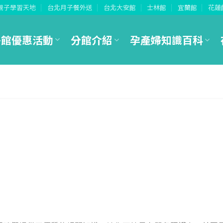
親子學習天地
台北月子餐外送
台北大安館
士林館
宜蘭館
花蓮
各館優惠活動
分館介紹
孕產婦知識百科