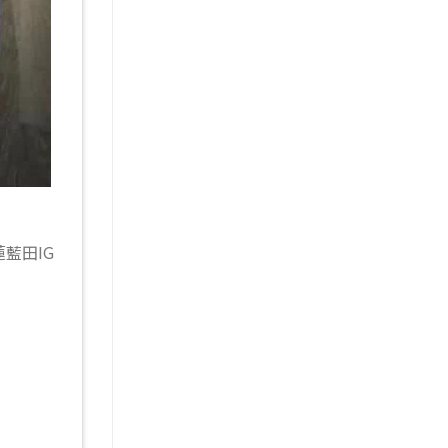
蓮藍田IG