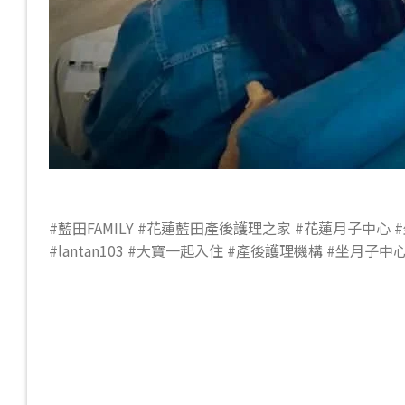
#藍田FAMILY #花蓮藍田產後護理之家 #花蓮月子中心
#lantan103 #大寶一起入住 #產後護理機構 #坐月子中