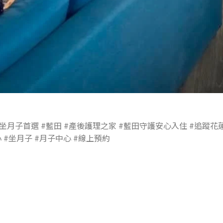
 #坐月子首選 #藍田 #產後護理之家 #藍田守護安心入住 #追蹤花
心 #坐月子 #月子中心 #線上預約