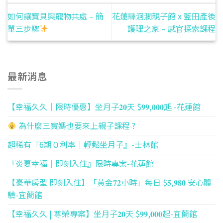
如何讓寶貝與寵物共處 – 簡
花蓮縣洄瀾親子館 x 藍田產後
單三步驟
護理之家 – 感官探索課程
最新消息
【幸福久久｜限時優惠】坐月子𝟐𝟎天 $𝟗𝟗,𝟎𝟎𝟎起 -花蓮館
為什麼三寶媽也要來上親子課程 ?
超稀有『6期０利率｜輕鬆坐月子』-士林館
『炎夏幸福｜即刻入住』限時專案-花蓮館
【豪華房型 即刻入住】「黃金𝟕𝟐小時」每日 $𝟓,𝟗𝟖𝟎 安心體
驗-宜蘭館
【幸福久久 | 尊榮專案】坐月子𝟐𝟎天 $𝟗𝟗,𝟎𝟎𝟎起-宜蘭館