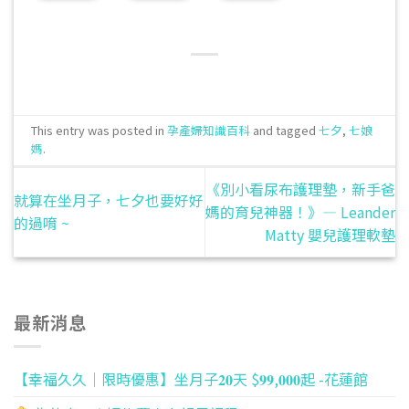
This entry was posted in
孕產婦知識百科
and tagged
七夕
,
七娘
媽
.
《別小看尿布護理墊，新手爸
就算在坐月子，七夕也要好好
媽的育兒神器！》— Leander
的過唷 ~
Matty 嬰兒護理軟墊
最新消息
【幸福久久｜限時優惠】坐月子𝟐𝟎天 $𝟗𝟗,𝟎𝟎𝟎起 -花蓮館