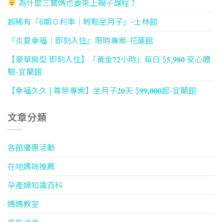
為什麼三寶媽也要來上親子課程 ?
超稀有『6期０利率｜輕鬆坐月子』-士林館
『炎夏幸福｜即刻入住』限時專案-花蓮館
【豪華房型 即刻入住】「黃金𝟕𝟐小時」每日 $𝟓,𝟗𝟖𝟎 安心體
驗-宜蘭館
【幸福久久 | 尊榮專案】坐月子𝟐𝟎天 $𝟗𝟗,𝟎𝟎𝟎起-宜蘭館
文章分類
各館優惠活動
在地媽咪推薦
孕產婦知識百科
媽媽教室