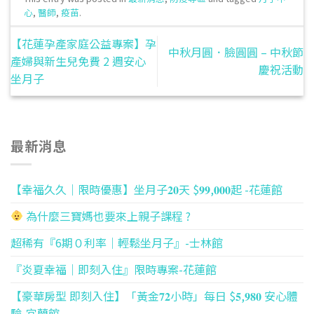
心
,
醫師
,
疫苗
.
【花蓮孕產家庭公益專案】孕
中秋月圓．臉圓圓 – 中秋節
產婦與新生兒免費 2 週安心
慶祝活動
坐月子
最新消息
【幸福久久｜限時優惠】坐月子𝟐𝟎天 $𝟗𝟗,𝟎𝟎𝟎起 -花蓮館
為什麼三寶媽也要來上親子課程 ?
超稀有『6期０利率｜輕鬆坐月子』-士林館
『炎夏幸福｜即刻入住』限時專案-花蓮館
【豪華房型 即刻入住】「黃金𝟕𝟐小時」每日 $𝟓,𝟗𝟖𝟎 安心體
驗-宜蘭館