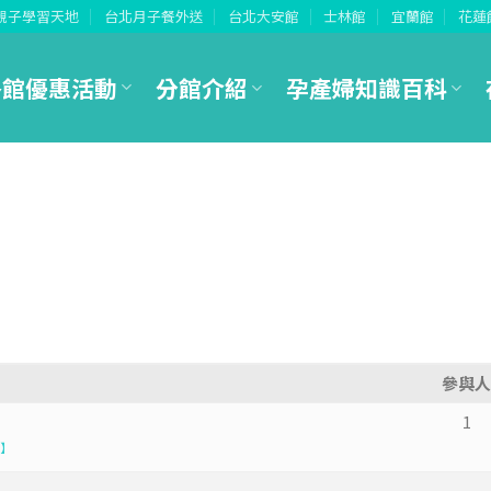
親子學習天地
台北月子餐外送
台北大安館
士林館
宜蘭館
花蓮
各館優惠活動
分館介紹
孕產婦知識百科
參與
1
】