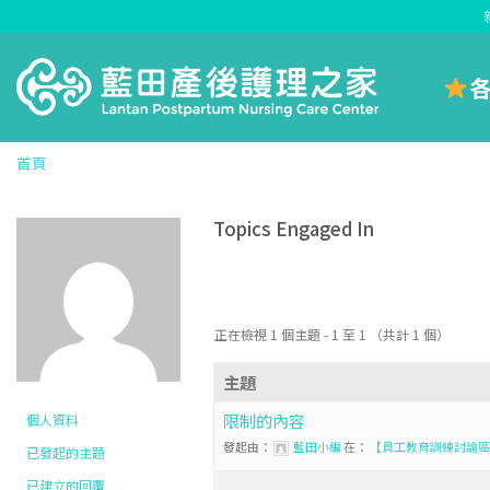
Skip
to
content
首頁
Topics Engaged In
正在檢視 1 個主題 - 1 至 1 （共計 1 個）
主題
限制的內容
個人資料
發起由：
藍田小編
在：
【員工教育訓練討論區
已發起的主題
已建立的回覆