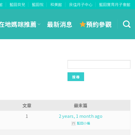
館
藍田貝兒
藍田悅
和美館
良佳月子中心
藍田寶育月子會館
預約參觀
在地媽咪推薦
最新消息
人
文章
最末篇
1
2 years, 1 month ago
藍田小編