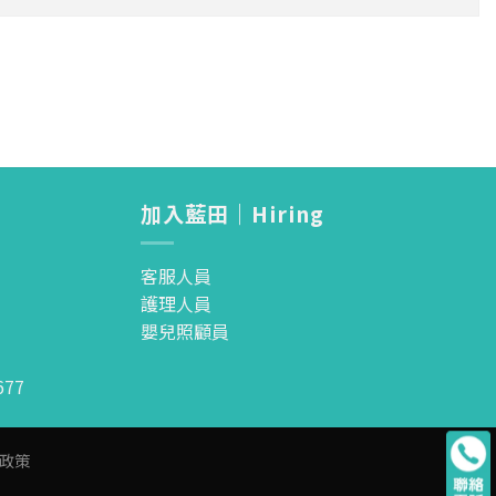
加入藍田｜Hiring
客服人員
護理人員
嬰兒照顧員
77
政策