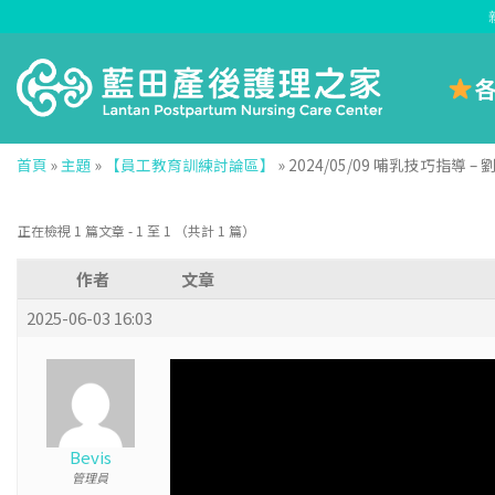
Skip
to
content
首頁
»
主題
»
【員工教育訓練討論區】
»
2024/05/09 哺乳技巧指導 –
正在檢視 1 篇文章 - 1 至 1 （共計 1 篇）
作者
文章
2025-06-03 16:03
Bevis
管理員