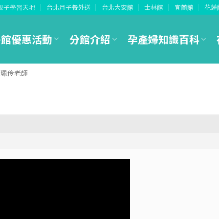
親子學習天地
台北月子餐外送
台北大安館
士林館
宜蘭館
花蓮
各館優惠活動
分館介紹
孕產婦知識百科
 劉珮伶老師