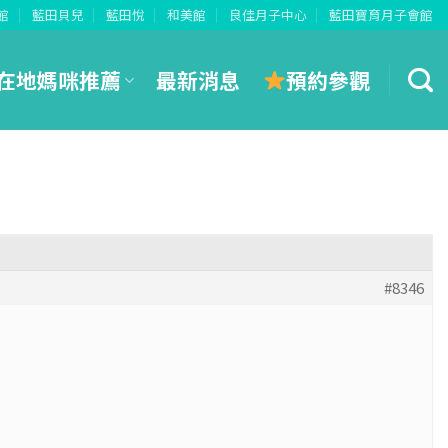
館
藍田貝兒
藍田悅
和美館
良佳月子中心
藍田寶育月子會館
預約參觀
在地媽咪推薦
最新消息
#8346