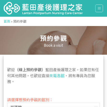
Skip
to
content
首頁
»
預約參觀
預約參觀
Book a visit
歡迎
（線上預約參觀）
藍田產後護理之家，如果您有任
何其他問題，也歡迎直接
來電各館
，將有專員為您服
務。
請選擇想預約參觀的館別：