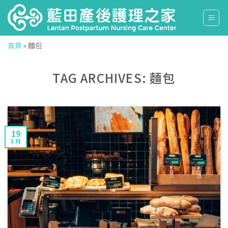
Skip
to
content
首頁
»
麵包
TAG ARCHIVES:
麵包
19
3 月