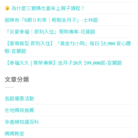
為什麼三寶媽也要來上親子課程 ?
超稀有『6期０利率｜輕鬆坐月子』-士林館
『炎夏幸福｜即刻入住』限時專案-花蓮館
【豪華房型 即刻入住】「黃金𝟕𝟐小時」每日 $𝟓,𝟗𝟖𝟎 安心體
驗-宜蘭館
【幸福久久 | 尊榮專案】坐月子𝟐𝟎天 $𝟗𝟗,𝟎𝟎𝟎起-宜蘭館
文章分類
各館優惠活動
在地媽咪推薦
孕產婦知識百科
媽媽教室