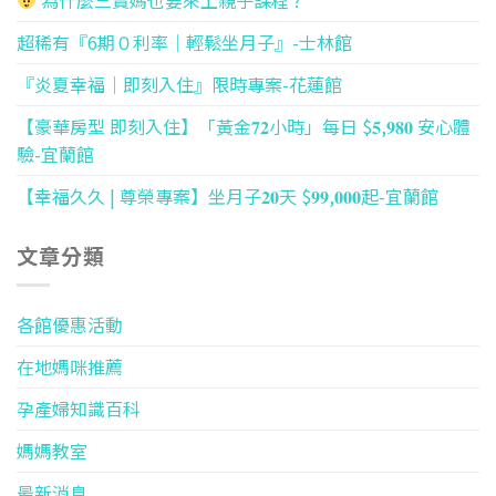
為什麼三寶媽也要來上親子課程 ?
超稀有『6期０利率｜輕鬆坐月子』-士林館
『炎夏幸福｜即刻入住』限時專案-花蓮館
【豪華房型 即刻入住】「黃金𝟕𝟐小時」每日 $𝟓,𝟗𝟖𝟎 安心體
驗-宜蘭館
【幸福久久 | 尊榮專案】坐月子𝟐𝟎天 $𝟗𝟗,𝟎𝟎𝟎起-宜蘭館
文章分類
各館優惠活動
在地媽咪推薦
孕產婦知識百科
媽媽教室
最新消息