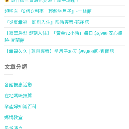
為什麼三寶媽也要來上親子課程 ?
超稀有『6期０利率｜輕鬆坐月子』-士林館
『炎夏幸福｜即刻入住』限時專案-花蓮館
【豪華房型 即刻入住】「黃金𝟕𝟐小時」每日 $𝟓,𝟗𝟖𝟎 安心體
驗-宜蘭館
【幸福久久 | 尊榮專案】坐月子𝟐𝟎天 $𝟗𝟗,𝟎𝟎𝟎起-宜蘭館
文章分類
各館優惠活動
在地媽咪推薦
孕產婦知識百科
媽媽教室
最新消息