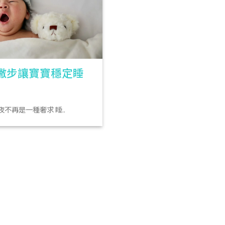
撇步讓寶寶穩定睡
不再是一種奢求 睡..