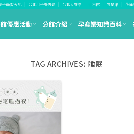
親子學習天地
台北月子餐外送
台北大安館
士林館
宜蘭館
花蓮
各館優惠活動
分館介紹
孕產婦知識百科
TAG ARCHIVES:
睡眠