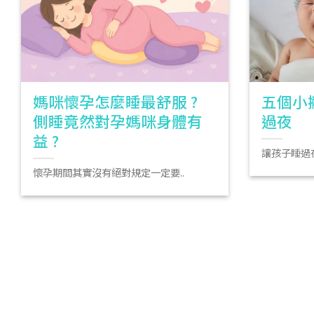
媽咪懷孕怎麼睡最舒服 ?
五個小
側睡竟然對孕媽咪身體有
過夜
益 ?
讓孩子睡過夜
懷孕期間其實沒有絕對規定一定要..