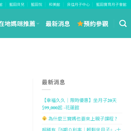
館
藍田貝兒
藍田悅
和美館
良佳月子中心
藍田寶育月子會館
預約參觀
在地媽咪推薦
最新消息
最新消息
【幸福久久｜限時優惠】坐月子𝟐𝟎天
$𝟗𝟗,𝟎𝟎𝟎起 -花蓮館
為什麼三寶媽也要來上親子課程 ?
超稀有『6期０利率｜輕鬆坐月子』-士