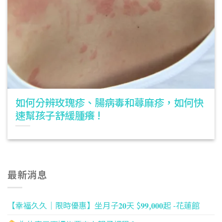
如何分辨玫瑰疹、腸病毒和蕁麻疹，如何快
速幫孩子舒緩腫癢 !
最新消息
【幸福久久｜限時優惠】坐月子𝟐𝟎天 $𝟗𝟗,𝟎𝟎𝟎起 -花蓮館