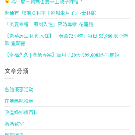
為什麼三寶媽也要來上親子課程 ?
超稀有『6期０利率｜輕鬆坐月子』-士林館
『炎夏幸福｜即刻入住』限時專案-花蓮館
【豪華房型 即刻入住】「黃金𝟕𝟐小時」每日 $𝟓,𝟗𝟖𝟎 安心體
驗-宜蘭館
【幸福久久 | 尊榮專案】坐月子𝟐𝟎天 $𝟗𝟗,𝟎𝟎𝟎起-宜蘭館
文章分類
各館優惠活動
在地媽咪推薦
孕產婦知識百科
媽媽教室