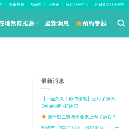
館
藍田貝兒
藍田悅
和美館
良佳月子中心
藍田寶育月子會館
預約參觀
在地媽咪推薦
最新消息
最新消息
【幸福久久｜限時優惠】坐月子𝟐𝟎天
$𝟗𝟗,𝟎𝟎𝟎起 -花蓮館
為什麼三寶媽也要來上親子課程 ?
超稀有『6期０利率｜輕鬆坐月子』-士