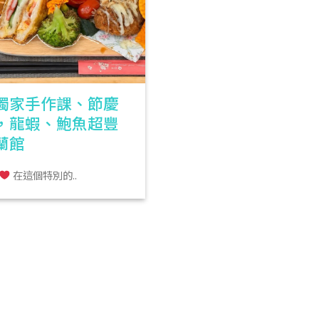
獨家手作課、節慶
，龍蝦、鮑魚超豐
宜蘭館
在這個特別的..