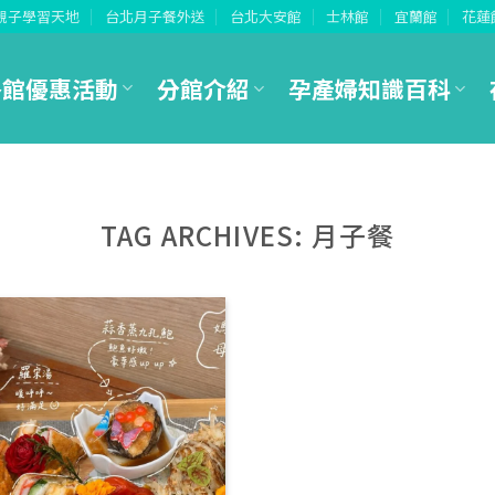
親子學習天地
台北月子餐外送
台北大安館
士林館
宜蘭館
花蓮
各館優惠活動
分館介紹
孕產婦知識百科
TAG ARCHIVES:
月子餐