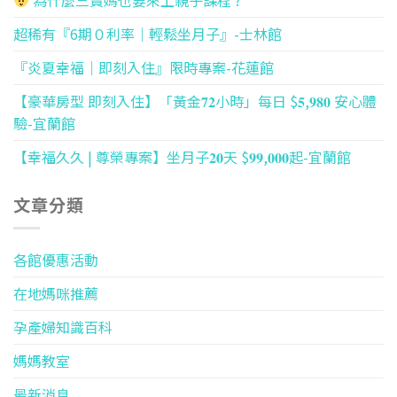
為什麼三寶媽也要來上親子課程 ?
超稀有『6期０利率｜輕鬆坐月子』-士林館
『炎夏幸福｜即刻入住』限時專案-花蓮館
【豪華房型 即刻入住】「黃金𝟕𝟐小時」每日 $𝟓,𝟗𝟖𝟎 安心體
驗-宜蘭館
【幸福久久 | 尊榮專案】坐月子𝟐𝟎天 $𝟗𝟗,𝟎𝟎𝟎起-宜蘭館
文章分類
各館優惠活動
在地媽咪推薦
孕產婦知識百科
媽媽教室
最新消息