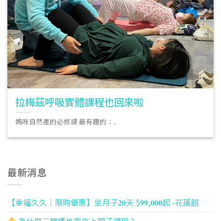
拉梅茲呼吸實體課程也回來啦
媽咪自然產的必修課 最有趣的：..
最新消息
【幸福久久｜限時優惠】坐月子𝟐𝟎天 $𝟗𝟗,𝟎𝟎𝟎起 -花蓮館