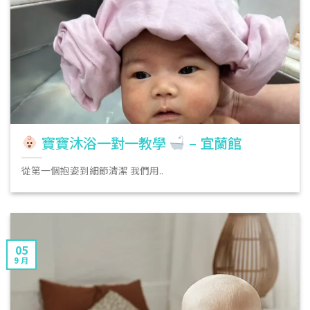
寶寶沐浴一對一教學
– 宜蘭館
從第一個抱姿到細節清潔 我們用..
05
9 月