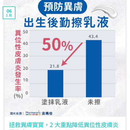
06
1 月
拯救異膚寶寶，2 大重點降低異位性皮膚炎