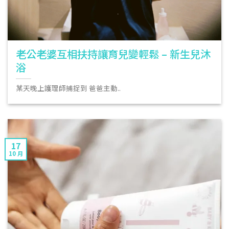
老公老婆互相扶持讓育兒變輕鬆 – 新生兒沐
浴
某天晚上護理師捕捉到 爸爸主動..
17
10 月