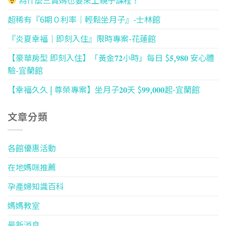
為什麼三寶媽也要來上親子課程 ?
超稀有『6期０利率｜輕鬆坐月子』-士林館
『炎夏幸福｜即刻入住』限時專案-花蓮館
【豪華房型 即刻入住】「黃金𝟕𝟐小時」每日 $𝟓,𝟗𝟖𝟎 安心體
驗-宜蘭館
【幸福久久 | 尊榮專案】坐月子𝟐𝟎天 $𝟗𝟗,𝟎𝟎𝟎起-宜蘭館
文章分類
各館優惠活動
在地媽咪推薦
孕產婦知識百科
媽媽教室
最新消息