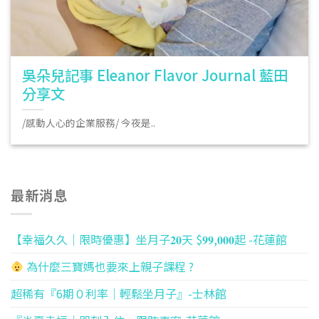
吳朵兒記事 Eleanor Flavor Journal 藍田
分享文
/感動人心的企業服務/ 今夜是..
最新消息
【幸福久久｜限時優惠】坐月子𝟐𝟎天 $𝟗𝟗,𝟎𝟎𝟎起 -花蓮館
為什麼三寶媽也要來上親子課程 ?
超稀有『6期０利率｜輕鬆坐月子』-士林館