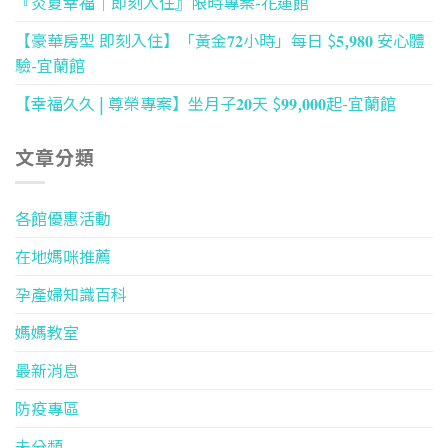
『炎夏幸福｜即刻入住』限時專案-花蓮館
【豪華房型 即刻入住】「黃金𝟕𝟐小時」每日 $𝟓,𝟗𝟖𝟎 安心體
驗-宜蘭館
【幸福久久 | 尊榮專案】坐月子𝟐𝟎天 $𝟗𝟗,𝟎𝟎𝟎起-宜蘭館
文章分類
各館優惠活動
在地媽咪推薦
孕產婦知識百科
媽媽教室
最新消息
防疫專區
未分類