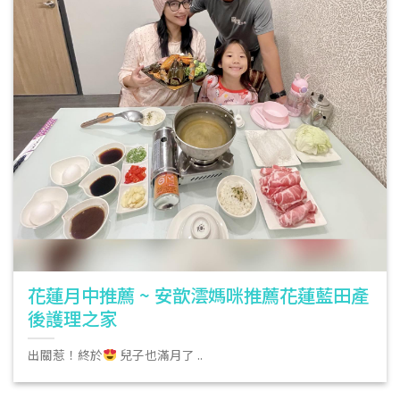
花蓮月中推薦 ~ 安歆澐媽咪推薦花蓮藍田產
後護理之家
出關惹！終於
兒子也滿月了 ..