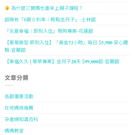
為什麼三寶媽也要來上親子課程 ?
超稀有『6期０利率｜輕鬆坐月子』-士林館
『炎夏幸福｜即刻入住』限時專案-花蓮館
【豪華房型 即刻入住】「黃金𝟕𝟐小時」每日 $𝟓,𝟗𝟖𝟎 安心體
驗-宜蘭館
【幸福久久 | 尊榮專案】坐月子𝟐𝟎天 $𝟗𝟗,𝟎𝟎𝟎起-宜蘭館
文章分類
各館優惠活動
在地媽咪推薦
孕產婦知識百科
媽媽教室