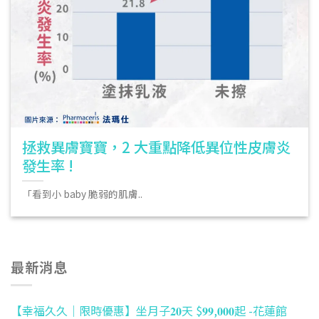
拯救異膚寶寶，2 大重點降低異位性皮膚炎
發生率 !
「看到小 baby 脆弱的肌膚..
最新消息
【幸福久久｜限時優惠】坐月子𝟐𝟎天 $𝟗𝟗,𝟎𝟎𝟎起 -花蓮館