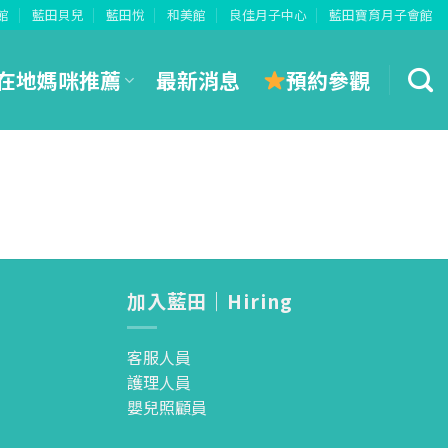
館
藍田貝兒
藍田悅
和美館
良佳月子中心
藍田寶育月子會館
預約參觀
在地媽咪推薦
最新消息
加入藍田｜Hiring
客服人員
護理人員
嬰兒照顧員