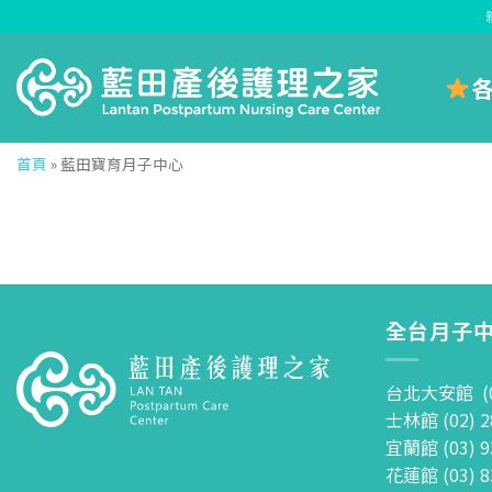
Skip
to
content
首頁
»
藍田寶育月子中心
全台月子中
台北大安館 (02
士林館 (02) 2
宜蘭館 (03) 9
花蓮館 (03) 8